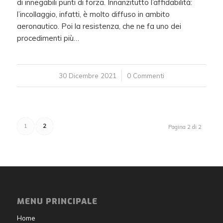
di innegabili punti di forza. Innanzitutto l’affidabilità:
l’incollaggio, infatti, è molto diffuso in ambito
aeronautico. Poi la resistenza, che ne fa uno dei
procedimenti più…
30 Dicembre 2021
/
0 Commenti
1
2
Pagina 2 di 2
MENU PRINCIPALE
Home