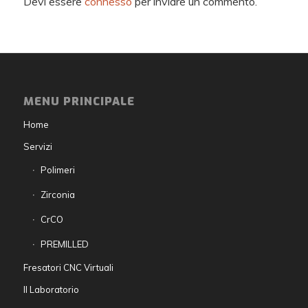
Devi essere
connesso
per inviare un commento.
MENU PRINCIPALE
Home
Servizi
Polimeri
Zirconia
CrCO
PREMILLED
Fresatori CNC Virtuali
Il Laboratorio