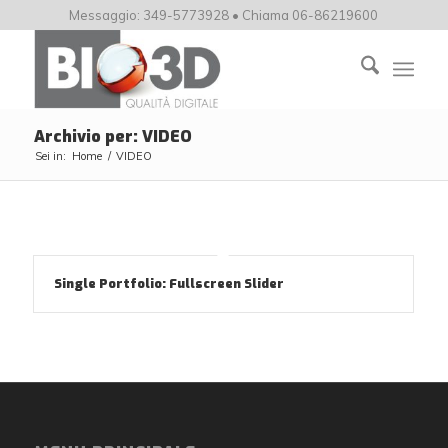
Messaggio: 349-5773928 • Chiama 06-86219600
Archivio per: VIDEO
Sei in:
Home
/
VIDEO
Single Portfolio: Fullscreen Slider