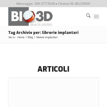
Messaggio: 349-5773928 • Chiama 06-86219600
Tag Archivio per: librerie implantari
Sei in:
Home
/
Blog
/
librerie implantari
ARTICOLI