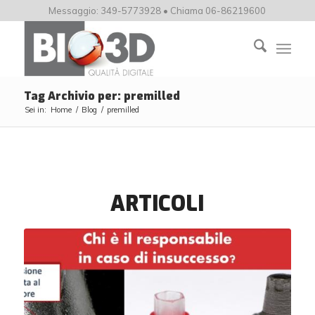
Messaggio: 349-5773928 • Chiama 06-86219600
Tag Archivio per: premilled
Sei in:
Home
/
Blog
/
premilled
ARTICOLI