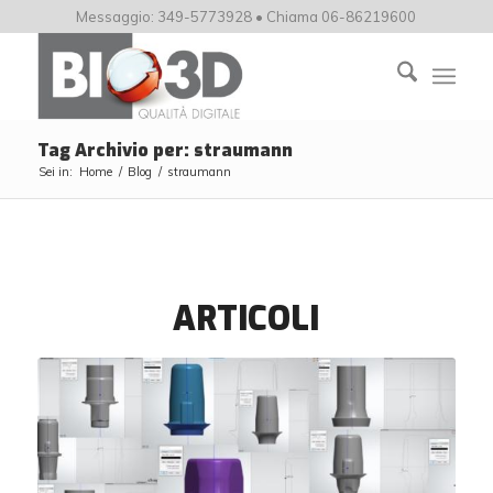
Messaggio: 349-5773928 • Chiama 06-86219600
Tag Archivio per: straumann
Sei in:
Home
/
Blog
/
straumann
ARTICOLI