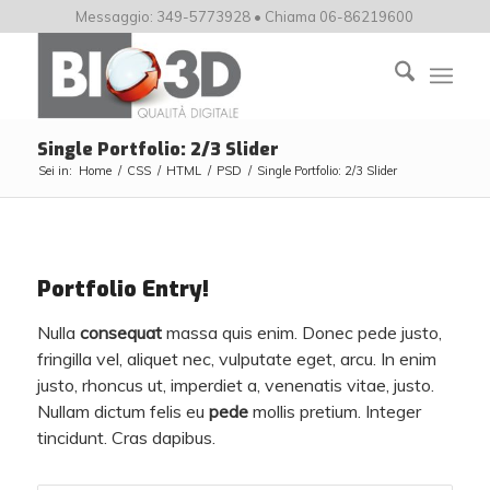
Messaggio: 349-5773928 • Chiama 06-86219600
Single Portfolio: 2/3 Slider
Sei in:
Home
/
CSS
/
HTML
/
PSD
/
Single Portfolio: 2/3 Slider
Portfolio Entry!
Nulla
consequat
massa quis enim. Donec pede justo,
fringilla vel, aliquet nec, vulputate eget, arcu. In enim
justo, rhoncus ut, imperdiet a, venenatis vitae, justo.
Nullam dictum felis eu
pede
mollis pretium. Integer
tincidunt. Cras dapibus.