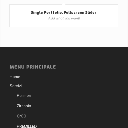
Single Portfolio: Fullscreen Slider
Add what you want!
MENU PRINCIPALE
Home
Servizi
Polimeri
Zirconia
CrCO
PREMILLED