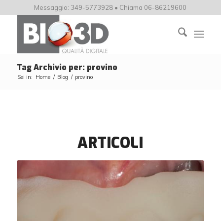
Messaggio: 349-5773928 • Chiama 06-86219600
Tag Archivio per: provino
Sei in:
Home
/
Blog
/
provino
ARTICOLI