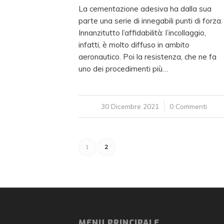
La cementazione adesiva ha dalla sua
parte una serie di innegabili punti di forza.
Innanzitutto l’affidabilità: l’incollaggio,
infatti, è molto diffuso in ambito
aeronautico. Poi la resistenza, che ne fa
uno dei procedimenti più…
30 Dicembre 2021
/
0 Commenti
1
2
MENU PRINCIPALE