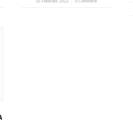
15 Febbraio 2022
/
0 Commenti
A