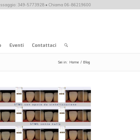
ssaggio: 349-5773928 • Chiama 06-86219600
o
Eventi
Contattaci
Sei in:
Home
/
Blog