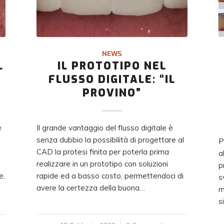
NEWS
L
IL PROTOTIPO NEL
FLUSSO DIGITALE: “IL
PROVINO”
e
Il grande vantaggio del flusso digitale è
senza dubbio la possibilità di progettare al
P
CAD la protesi finita per poterla prima
a
realizzare in un prototipo con soluzioni
p
e,
rapide ed a basso costo, permettendoci di
s
avere la certezza della buona…
m
s